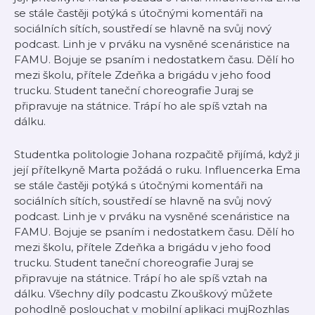
se stále častěji potýká s útočnými komentáři na
sociálních sítích, soustředí se hlavně na svůj nový
podcast. Linh je v prváku na vysněné scenáristice na
FAMU. Bojuje se psaním i nedostatkem času. Dělí ho
mezi školu, přítele Zdeňka a brigádu v jeho food
trucku. Student taneční choreografie Juraj se
připravuje na státnice. Trápí ho ale spíš vztah na
dálku.
Studentka politologie Johana rozpačitě přijímá, když ji
její přítelkyně Marta požádá o ruku. Influencerka Ema
se stále častěji potýká s útočnými komentáři na
sociálních sítích, soustředí se hlavně na svůj nový
podcast. Linh je v prváku na vysněné scenáristice na
FAMU. Bojuje se psaním i nedostatkem času. Dělí ho
mezi školu, přítele Zdeňka a brigádu v jeho food
trucku. Student taneční choreografie Juraj se
připravuje na státnice. Trápí ho ale spíš vztah na
dálku. Všechny díly podcastu Zkouškový můžete
pohodlně poslouchat v mobilní aplikaci mujRozhlas