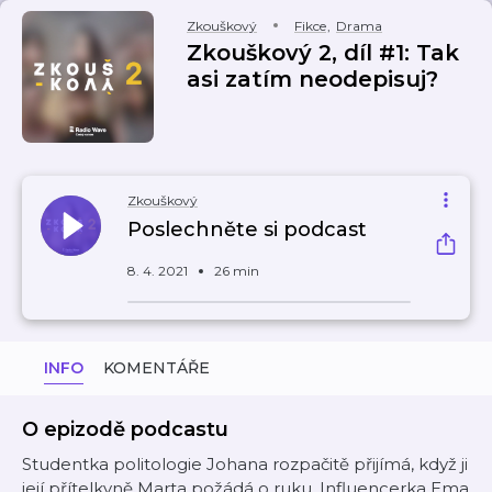
Zkouškový
Fikce
,
Drama
Zkouškový 2, díl #1: Tak
asi zatím neodepisuj?
Zkouškový
Poslechněte si podcast
8. 4. 2021
26 min
INFO
KOMENTÁŘE
O epizodě podcastu
Studentka politologie Johana rozpačitě přijímá, když ji
její přítelkyně Marta požádá o ruku. Influencerka Ema