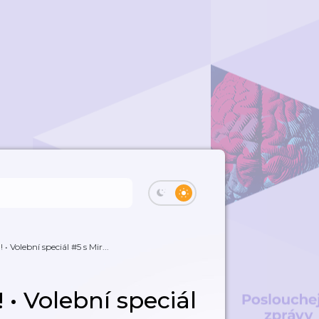
olební speciál #5 s Mir...
 Volební speciál