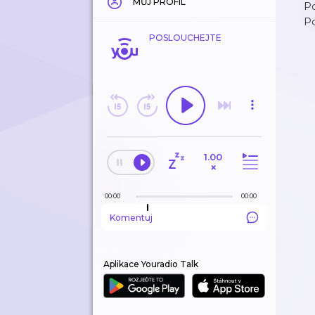
MŮJ PROFIL
Po
P
POSLOUCHEJTE
1.00
×
00:00
00:00
Komentuj
Aplikace Youradio Talk