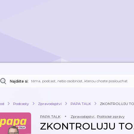
Najděte si:
od
Podcasty
Zpravodajství
PAPA TALK
ZKONTROLUJU TO! • V
PAPA TALK
Zpravodajství
,
Politické zprávy
ZKONTROLUJU TO! •