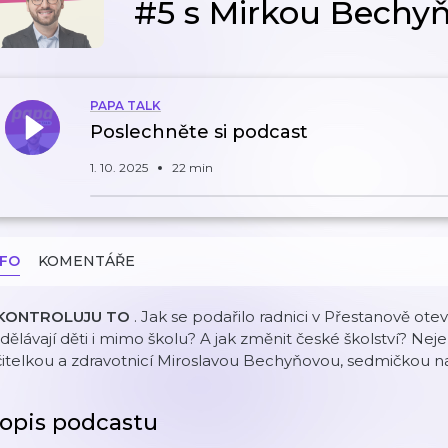
#5 s Mirkou Bechy
PAPA TALK
Poslechněte si podcast
1. 10. 2025
22 min
NFO
KOMENTÁŘE
KONTROLUJU TO
. Jak se podařilo radnici v Přestanově ote
dělávají děti i mimo školu? A jak změnit české školství? Ne
itelkou a zdravotnicí Miroslavou Bechyňovou, sedmičkou n
opis podcastu