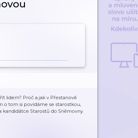
ňovou
vřít lidem? Proč a jak v Přestanově
jen o tom si povídáme se starostkou,
a kandidátce Starostů do Sněmovny.