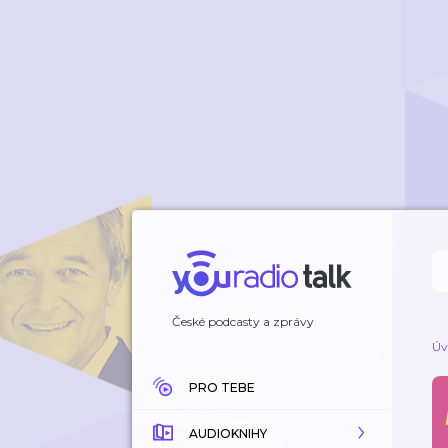
České podcasty a zprávy
Úv
PRO TEBE
AUDIOKNIHY