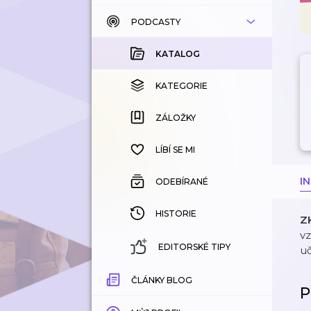
PODCASTY
KATALOG
KOUPENÉ
KATALOG
KATEGORIE
KATEGORIE
ZÁLOŽKY
ZÁLOŽKY
HISTORIE
LÍBÍ SE MI
I
ODEBÍRANÉ
HISTORIE
Z
vz
EDITORSKÉ TIPY
uč
ČLÁNKY BLOG
P