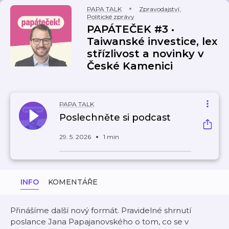
PAPA TALK
Zpravodajství
,
Politické zprávy
PAPÁTEČEK #3 •
Taiwanské investice, lex
střízlivost a novinky v
České Kamenici
PAPA TALK
Poslechněte si podcast
29. 5. 2026
1 min
INFO
KOMENTÁŘE
Přinášíme další nový formát. Pravidelné shrnutí
poslance Jana Papajanovského o tom, co se v