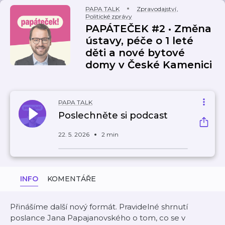
PAPA TALK
Zpravodajství
,
Politické zprávy
PAPÁTEČEK #2 • Změna
ústavy, péče o 1 leté
děti a nové bytové
domy v České Kamenici
PAPA TALK
Poslechněte si podcast
22. 5. 2026
2 min
INFO
KOMENTÁŘE
Přinášíme další nový formát. Pravidelné shrnutí
poslance Jana Papajanovského o tom, co se v