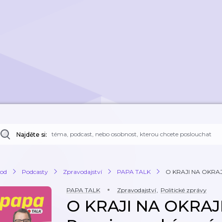
Najděte si:
od
Podcasty
Zpravodajství
PAPA TALK
O KRAJI NA OKRAJI 
PAPA TALK
Zpravodajství
,
Politické zprávy
O KRAJI NA OKRAJI