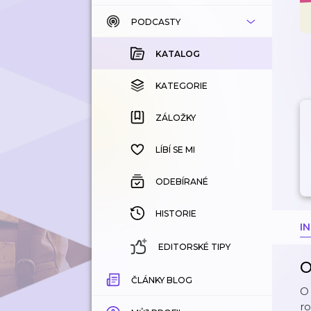
PODCASTY
KATALOG
KOUPENÉ
KATALOG
KATEGORIE
KATEGORIE
ZÁLOŽKY
ZÁLOŽKY
HISTORIE
LÍBÍ SE MI
ODEBÍRANÉ
HISTORIE
I
EDITORSKÉ TIPY
O
ČLÁNKY BLOG
O 
ro