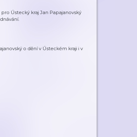
tů pro Ústecký kraj Jan Papajanovský
ednávání.
janovský o dění v Ústeckém kraji i v