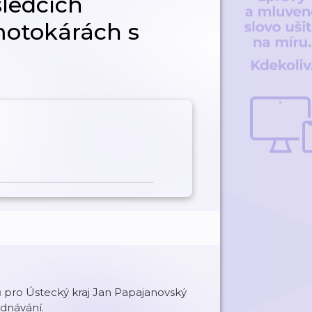
ledcích
motokárách s
ů pro Ústecký kraj Jan Papajanovský
ednávání.