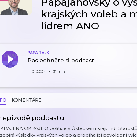
Papajanovský o výs
krajských voleb a 
lídrem ANO
PAPA TALK
Poslechněte si podcast
1. 10. 2024
31 min
NFO
KOMENTÁŘE
 epizodě podcastu
KRAJI NA OKRAJI. O politice v Ústeckém kraji. Lídr Starost
zebírá výsledky krajských voleb a probíhající povolební vyj