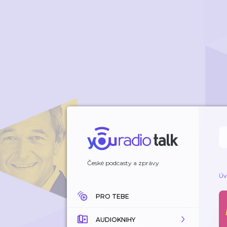
České podcasty a zprávy
Úv
PRO TEBE
AUDIOKNIHY