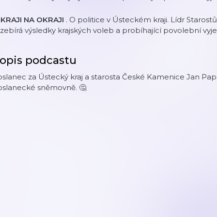
 KRAJI NA OKRAJI
. O politice v Ústeckém kraji. Lídr Staros
zebírá výsledky krajských voleb a probíhající povolební vyj
opis podcastu
slanec za Ústecký kraj a starosta České Kamenice Jan Papa
oslanecké sněmovně. 🤔