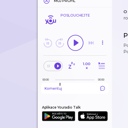
MŮJ PROFIL
O
POSLOUCHEJTE
ro
P
Po
P
1.00
×
00:00
00:00
Komentuj
Aplikace Youradio Talk