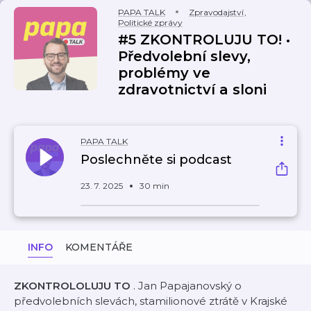
PAPA TALK
Zpravodajství
,
Politické zprávy
#5 ZKONTROLUJU TO! •
Předvolební slevy,
problémy ve
zdravotnictví a sloni
PAPA TALK
Poslechněte si podcast
23. 7. 2025
30 min
INFO
KOMENTÁŘE
ZKONTROLOLUJU TO
. Jan Papajanovský o
předvolebních slevách, stamilionové ztrátě v Krajské