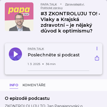
PAPA TALK
Zpravodajství
,
Politické zprávy
#3 ZKONTROLUJU TO! •
Vlaky a Krajská
zdravotní – je nějaký
důvod k optimismu?
PAPA TALK
Poslechněte si podcast
1. 3. 2025
36 min
INFO
KOMENTÁŘE
O epizodě podcastu
ZKONTROLOLUJU TO. Jan Papajanovský o