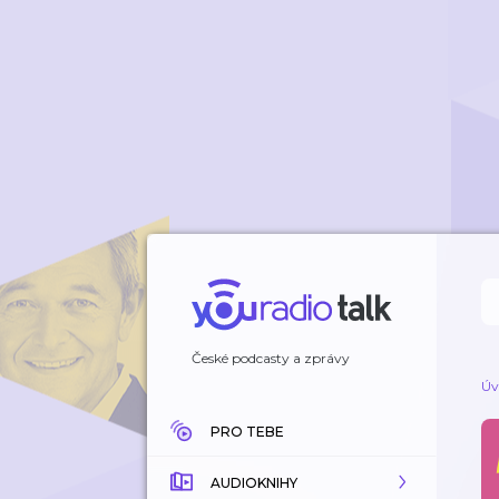
České podcasty a zprávy
Úv
PRO TEBE
AUDIOKNIHY