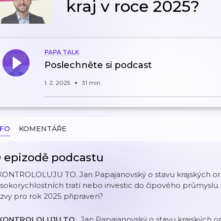
kraj v roce 2025?
PAPA TALK
Poslechněte si podcast
1. 2. 2025
31 min
NFO
KOMENTÁŘE
 epizodě podcastu
KONTROLOLUJU TO. Jan Papajanovský o stavu krajských org
sokorychlostních tratí nebo investic do čipového průmyslu. 
zvy pro rok 2025 připraven?
KONTROLOLUJU TO
. Jan Papajanovský o stavu krajských or