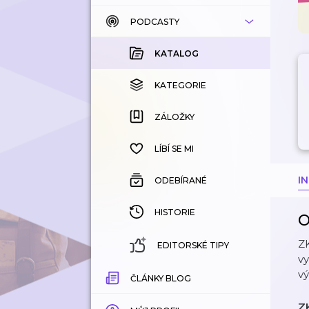
PODCASTY
KATALOG
KOUPENÉ
KATALOG
KATEGORIE
KATEGORIE
ZÁLOŽKY
ZÁLOŽKY
HISTORIE
LÍBÍ SE MI
I
ODEBÍRANÉ
HISTORIE
O
Z
EDITORSKÉ TIPY
vy
vý
ČLÁNKY BLOG
Z