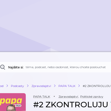
Najděte si:
od
Podcasty
Zpravodajství
PAPA TALK
#2 ZKONTROLUJU TO!
PAPA TALK
Zpravodajství
,
Politické zprávy
#2 ZKONTROLUJU T