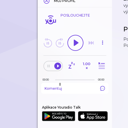
MŮJ PROFIL
vy
vý
POSLOUCHEJTE
P
Po
P
1.00
×
00:00
00:00
Komentuj
Aplikace Youradio Talk