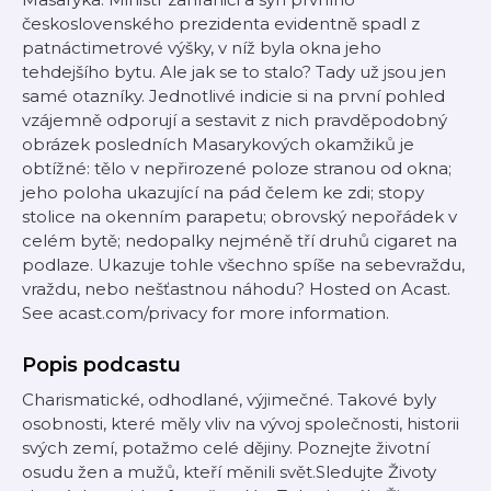
československého prezidenta evidentně spadl z
patnáctimetrové výšky, v níž byla okna jeho
tehdejšího bytu. Ale jak se to stalo? Tady už jsou jen
samé otazníky. Jednotlivé indicie si na první pohled
vzájemně odporují a sestavit z nich pravděpodobný
obrázek posledních Masarykových okamžiků je
obtížné: tělo v nepřirozené poloze stranou od okna;
jeho poloha ukazující na pád čelem ke zdi; stopy
stolice na okenním parapetu; obrovský nepořádek v
celém bytě; nedopalky nejméně tří druhů cigaret na
podlaze. Ukazuje tohle všechno spíše na sebevraždu,
vraždu, nebo nešťastnou náhodu? Hosted on Acast.
See acast.com/privacy for more information.
Popis podcastu
Charismatické, odhodlané, výjimečné. Takové byly
osobnosti, které měly vliv na vývoj společnosti, historii
svých zemí, potažmo celé dějiny. Poznejte životní
osudu žen a mužů, kteří měnili svět.Sledujte Životy