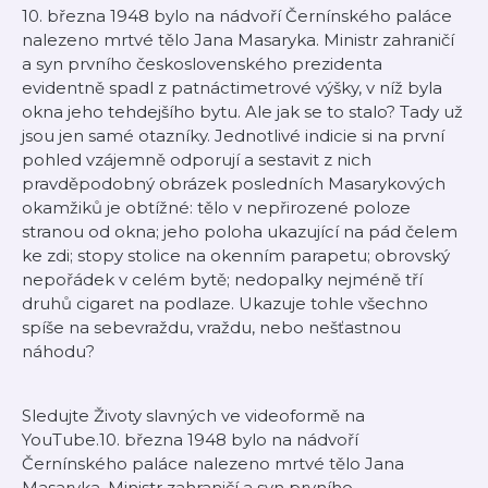
10. března 1948 bylo na nádvoří Černínského paláce
nalezeno mrtvé tělo Jana Masaryka. Ministr zahraničí
a syn prvního československého prezidenta
evidentně spadl z patnáctimetrové výšky, v níž byla
okna jeho tehdejšího bytu. Ale jak se to stalo? Tady už
jsou jen samé otazníky. Jednotlivé indicie si na první
pohled vzájemně odporují a sestavit z nich
pravděpodobný obrázek posledních Masarykových
okamžiků je obtížné: tělo v nepřirozené poloze
stranou od okna; jeho poloha ukazující na pád čelem
ke zdi; stopy stolice na okenním parapetu; obrovský
nepořádek v celém bytě; nedopalky nejméně tří
druhů cigaret na podlaze. Ukazuje tohle všechno
spíše na sebevraždu, vraždu, nebo nešťastnou
náhodu?
Sledujte Životy slavných ve videoformě na
YouTube.10. března 1948 bylo na nádvoří
Černínského paláce nalezeno mrtvé tělo Jana
Masaryka. Ministr zahraničí a syn prvního