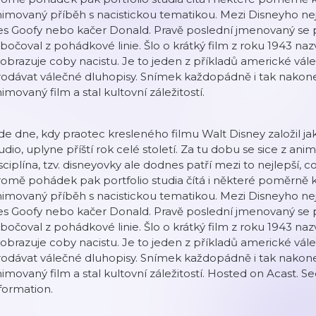
imovaný příběh s nacistickou tematikou. Mezi Disneyho ne
s Goofy nebo kačer Donald. Pravě poslední jmenovaný se pa
bočoval z pohádkové linie. Šlo o krátký film z roku 1943 na
obrazuje coby nacistu. Je to jeden z příkladů americké vál
odávat válečné dluhopisy. Snímek každopádně i tak nakonec
imovaný film a stal kultovní záležitostí.
e dne, kdy praotec kresleného filmu Walt Disney založil jak
udio, uplyne příští rok celé století. Za tu dobu se sice z ani
sciplína, tzv. disneyovky ale dodnes patří mezi to nejlepší, 
omě pohádek pak portfolio studia čítá i některé poměrně k
imovaný příběh s nacistickou tematikou. Mezi Disneyho ne
s Goofy nebo kačer Donald. Pravě poslední jmenovaný se pa
bočoval z pohádkové linie. Šlo o krátký film z roku 1943 na
obrazuje coby nacistu. Je to jeden z příkladů americké vál
odávat válečné dluhopisy. Snímek každopádně i tak nakonec
imovaný film a stal kultovní záležitostí. Hosted on Acast. 
formation.