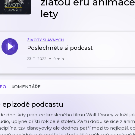
zlatou éru animace
lety
ŽIVOTY SLAVNÝCH
Poslechněte si podcast
23. 11. 2022
9 min
NFO
KOMENTÁŘE
 epizodě podcastu
e dne, kdy praotec kresleného filmu Walt Disney založil jak
udio, uplyne příští rok celé století. Za tu dobu se sice z ani
sciplína, tzv. disneyovky ale dodnes patří mezi to nejlepší, 
omě pohádek pak portfolio studia čítá i některé poměrně k