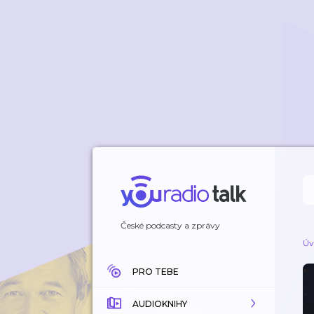
České podcasty a zprávy
Úv
PRO TEBE
AUDIOKNIHY