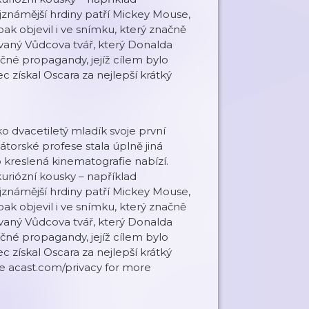
jznámější hrdiny patří Mickey Mouse,
k objevil i ve snímku, který značně
zvaný Vůdcova tvář, který Donalda
ečné propagandy, jejíž cílem bylo
 získal Oscara za nejlepší krátký
o dvacetiletý mladík svoje první
mátorské profese stala úplně jiná
co kreslená kinematografie nabízí.
uriózní kousky – například
jznámější hrdiny patří Mickey Mouse,
k objevil i ve snímku, který značně
zvaný Vůdcova tvář, který Donalda
ečné propagandy, jejíž cílem bylo
 získal Oscara za nejlepší krátký
See acast.com/privacy for more