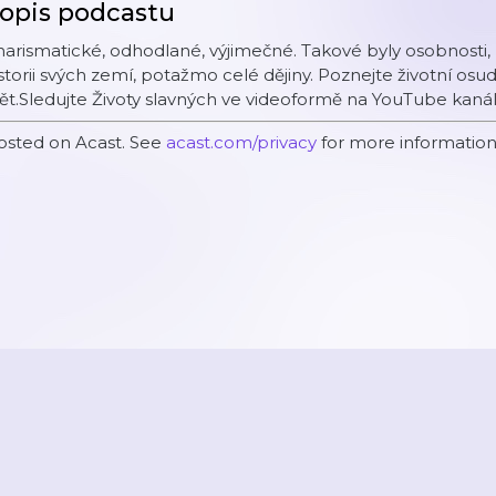
opis podcastu
arismatické, odhodlané, výjimečné. Takové byly osobnosti, k
storii svých zemí, potažmo celé dějiny. Poznejte životní osu
ět.Sledujte Životy slavných ve videoformě na YouTube kanál
osted on Acast. See
acast.com/privacy
for more information