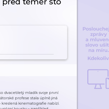
 před téměř sto
o dvacetiletý mladík svoje první
mátorské profese stala úplně jiná
co kreslená kinematografie nabízí.
uriózní kousky – například