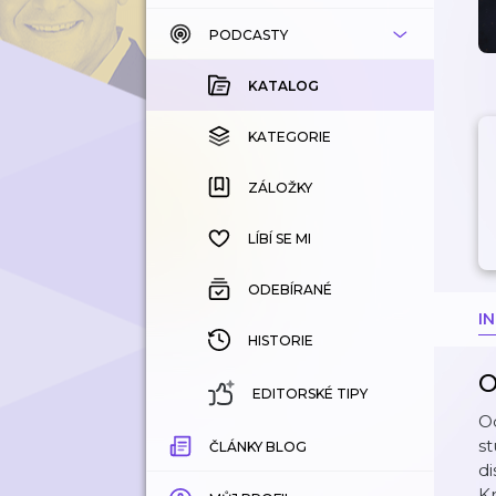
PODCASTY
KATALOG
KOUPENÉ
KATALOG
KATEGORIE
KATEGORIE
ZÁLOŽKY
ZÁLOŽKY
HISTORIE
LÍBÍ SE MI
ODEBÍRANÉ
I
HISTORIE
O
EDITORSKÉ TIPY
Od
st
ČLÁNKY BLOG
di
Kr