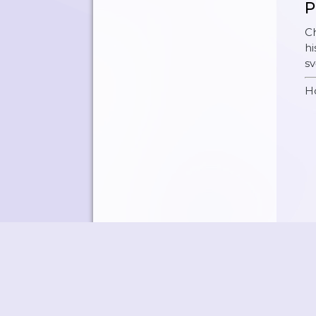
P
Ch
hi
sv
H