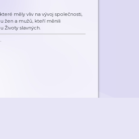
teré měly vliv na vývoj společnosti,
du žen a mužů, kteří měnili
u Životy slavných.
.