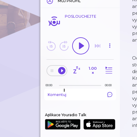
MŮJ PROFIL
an
pe
POSLOUCHEJTE
vy
vy
pr
an
Od
st
1.00
di
×
Kr
an
00:00
00:00
pe
Komentuj
vy
vy
pr
Aplikace Youradio Talk
an
in