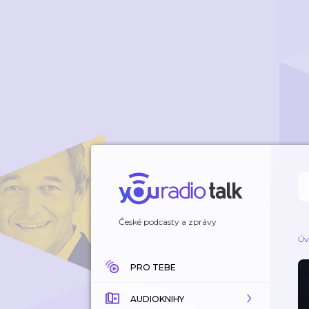
České podcasty a zprávy
Úv
PRO TEBE
AUDIOKNIHY