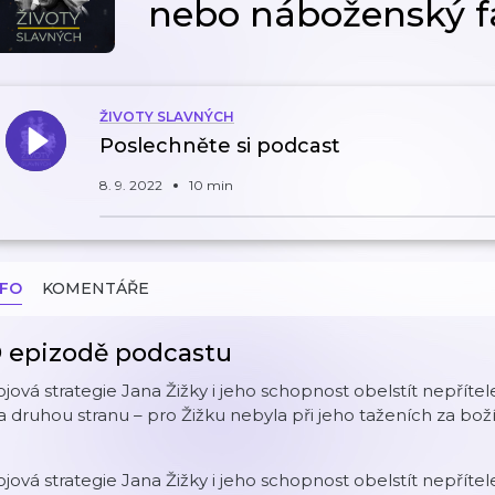
nebo náboženský f
ŽIVOTY SLAVNÝCH
Poslechněte si podcast
8. 9. 2022
10 min
NFO
KOMENTÁŘE
 epizodě podcastu
jová strategie Jana Žižky i jeho schopnost obelstít nepříte
 druhou stranu – pro Žižku nebyla při jeho taženích za bož
jová strategie Jana Žižky i jeho schopnost obelstít nepříte