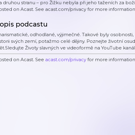
 druhou stranu – pro Žižku nebyla při jeho taženích za bo
sted on Acast. See acast.com/privacy for more information
opis podcastu
arismatické, odhodlané, výjimečné. Takové byly osobnosti, k
storii svých zemí, potažmo celé dějiny. Poznejte životní osu
ět.Sledujte Životy slavných ve videoformě na YouTube kanál
osted on Acast. See
acast.com/privacy
for more information