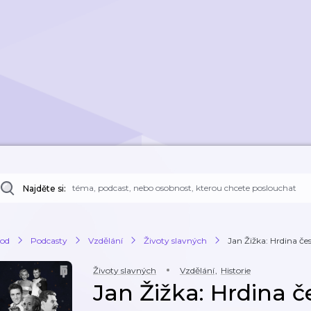
Najděte si:
od
Podcasty
Vzdělání
Životy slavných
Jan Žižka: Hrdina čes
Životy slavných
Vzdělání
,
Historie
Jan Žižka: Hrdina č