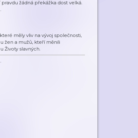
ží pravdu žádná překážka dost velká.
.
teré měly vliv na vývoj společnosti,
du žen a mužů, kteří měnili
u Životy slavných.
.