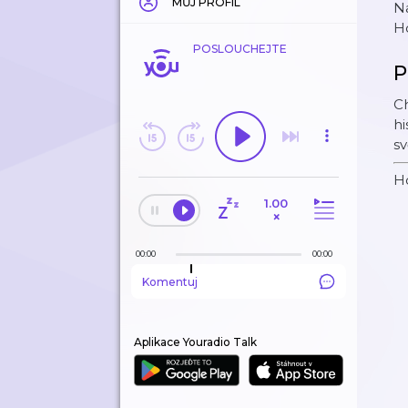
MŮJ PROFIL
Na
Ho
POSLOUCHEJTE
P
Ch
hi
sv
H
1.00
×
00:00
00:00
Komentuj
Aplikace Youradio Talk