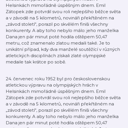
Helsinkách mimořádně úspěšným dnem. Emil
Zátopek zde potvrdil svou roli nejlepšího běžce světa
a v závodě na 5 kilometrů, novináři překřtěném na
„závod století“, porazil po skvělém finiši všechny
konkurenty. A aby toho nebylo málo: jeho manželka
Dana jen pár minut poté hodila oštěpem 50,47
metru, což znamenalo zlatou medaili také. Je to
unikátní případ, kdy dva manželé soutěžící v různých
atletických disciplínách získali zlaté olympijské
medaile tak krátce po sobě.
24. červenec roku 1952 byl pro československou
atletickou výpravu na olympijských hrách v
Helsinkách mimořádně úspěšným dnem. Emil
Zátopek zde potvrdil svou roli nejlepšího běžce světa
a v závodě na 5 kilometrů, novináři překřtěném na
„závod století“, porazil po skvělém finiši všechny
konkurenty. A aby toho nebylo málo: jeho manželka
Dana jen pár minut poté hodila oštěpem 50,47