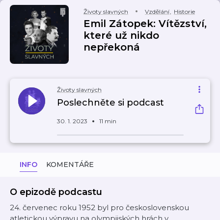
Životy slavných
Vzdělání
,
Historie
Emil Zátopek: Vítězství,
které už nikdo
nepřekoná
Životy slavných
Poslechněte si podcast
30. 1. 2023
11 min
INFO
KOMENTÁŘE
O epizodě podcastu
24. červenec roku 1952 byl pro československou
atletickou výpravu na olympijských hrách v