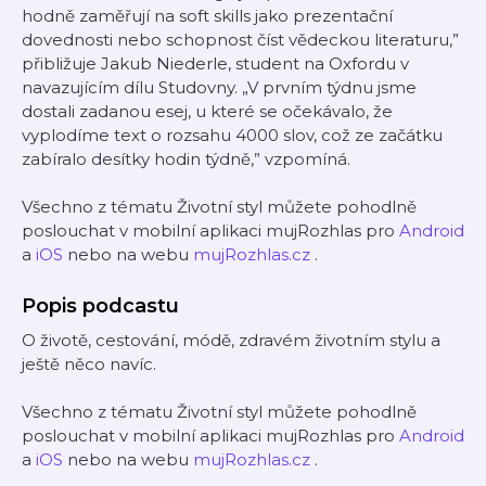
hodně zaměřují na soft skills jako prezentační
dovednosti nebo schopnost číst vědeckou literaturu,”
přibližuje Jakub Niederle, student na Oxfordu v
navazujícím dílu Studovny. „V prvním týdnu jsme
dostali zadanou esej, u které se očekávalo, že
vyplodíme text o rozsahu 4000 slov, což ze začátku
zabíralo desítky hodin týdně,” vzpomíná.
Všechno z tématu Životní styl můžete pohodlně
poslouchat v mobilní aplikaci mujRozhlas pro
Android
a
iOS
nebo na webu
mujRozhlas.cz
.
Popis podcastu
O životě, cestování, módě, zdravém životním stylu a
ještě něco navíc.
Všechno z tématu Životní styl můžete pohodlně
poslouchat v mobilní aplikaci mujRozhlas pro
Android
a
iOS
nebo na webu
mujRozhlas.cz
.