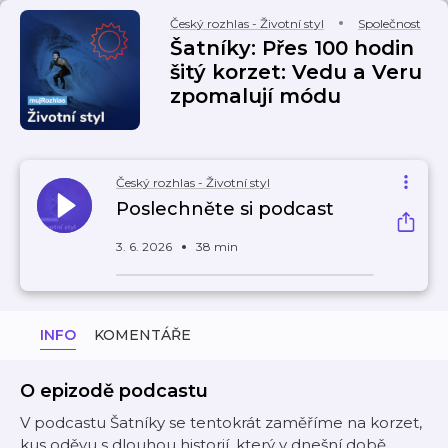
Český rozhlas - Životní styl
Společnost
Šatníky: Přes 100 hodin
šitý korzet: Vedu a Veru
zpomalují módu
Český rozhlas - Životní styl
Poslechněte si podcast
3. 6. 2026
38 min
INFO
KOMENTÁŘE
O epizodě podcastu
V podcastu Šatníky se tentokrát zaměříme na korzet,
kus oděvu s dlouhou historií, který v dnešní době