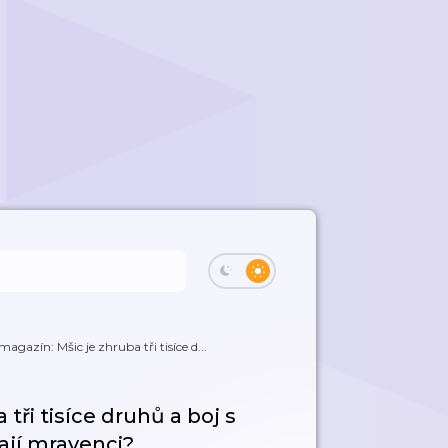
agazín: Mšic je zhruba tři tisíce d...
tři tisíce druhů a boj s
kají mravenci?