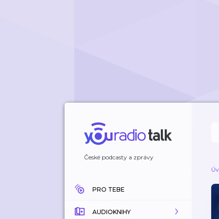
České podcasty a zprávy
Úv
PRO TEBE
AUDIOKNIHY