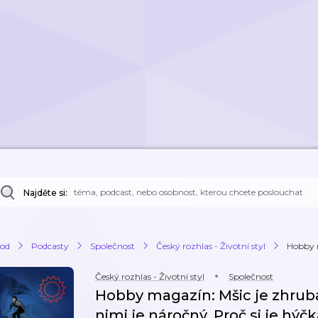
Najděte si:
od
Podcasty
Společnost
Český rozhlas - Životní styl
Hobby m
Český rozhlas - Životní styl
Společnost
Hobby magazín: Mšic je zhruba 
nimi je náročný. Proč si je hýč