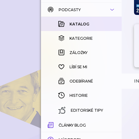
PODCASTY
KATALOG
KOUPENÉ
KATALOG
KATEGORIE
KATEGORIE
ZÁLOŽKY
ZÁLOŽKY
HISTORIE
LÍBÍ SE MI
I
ODEBÍRANÉ
HISTORIE
EDITORSKÉ TIPY
ČLÁNKY BLOG