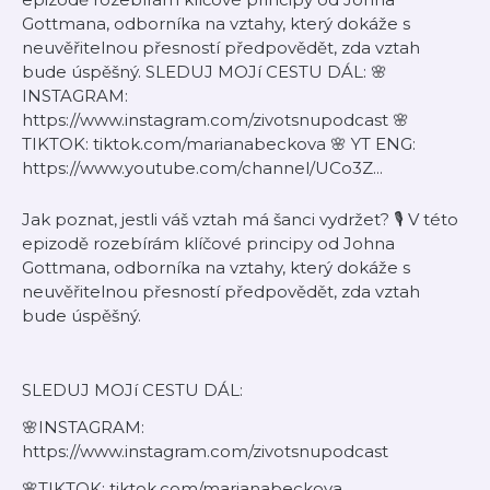
Gottmana, odborníka na vztahy, který dokáže s
neuvěřitelnou přesností předpovědět, zda vztah
bude úspěšný. SLEDUJ MOJí CESTU DÁL: 🌸
INSTAGRAM:
https://www.instagram.com/zivotsnupodcast 🌸
TIKTOK: tiktok.com/marianabeckova 🌸 YT ENG:
https://www.youtube.com/channel/UCo3Z...
Jak poznat, jestli váš vztah má šanci vydržet? 🎙️ V této
epizodě rozebírám klíčové principy od Johna
Gottmana, odborníka na vztahy, který dokáže s
neuvěřitelnou přesností předpovědět, zda vztah
bude úspěšný.
SLEDUJ MOJí CESTU DÁL:
🌸INSTAGRAM:
https://www.instagram.com/zivotsnupodcast
🌸TIKTOK: tiktok.com/marianabeckova