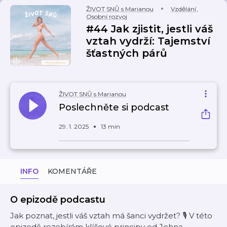
ŽIVOT SNŮ s Marianou
Vzdělání
,
Osobní rozvoj
#44 Jak zjistit, jestli váš
vztah vydrží: Tajemství
šťastných párů
ŽIVOT SNŮ s Marianou
Poslechněte si podcast
29. 1. 2025
13 min
INFO
KOMENTÁŘE
O epizodě podcastu
Jak poznat, jestli váš vztah má šanci vydržet? 🎙️ V této
epizodě rozebírám klíčové principy od Johna