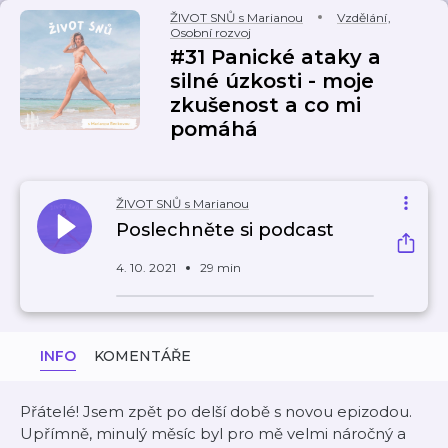
ŽIVOT SNŮ s Marianou
Vzdělání
,
Osobní rozvoj
#31 Panické ataky a
silné úzkosti - moje
zkušenost a co mi
pomáhá
ŽIVOT SNŮ s Marianou
Poslechněte si podcast
4. 10. 2021
29 min
INFO
KOMENTÁŘE
Přátelé! Jsem zpět po delší době s novou epizodou.
Upřímně, minulý měsíc byl pro mě velmi náročný a