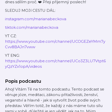
dnes sdílím proč. ❤️ Přeji příjemný poslech!
SLEDUJ MOJí CESTU DÁL:
instagram.com/marianabeckova
tiktok.com/marianabeckova
YT CZ:
https://www.youtube.com/channel/UCOGEZeYMm7y
Cvv8BAJn7vww
YT ENG:
https://www.youtube.com/channel/UCo3Z3LU7Vtpt6
yQzYZx1opA/videos
Popis podcastu
Ahoj! Vítám Tě na tomto podcastu. Tento podcast se
věnuje józe, meditaci, zákonu přitažlivosti, ženství,
veganství a hlavně - jak si vytvořit život podle svých
představ. Věřím totiž, že každý z nás máme tuto sílu
sami v sobě, důležité je jen vědět, jak na to. Mým