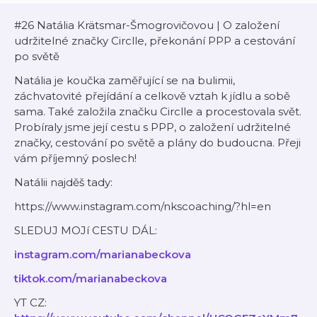
#26 Natália Krätsmar-Šmogrovičovou | O založení
udržitelné značky Circlle, překonání PPP a cestování
po světě
Natália je koučka zaměřující se na bulimii,
záchvatovité přejídání a celkově vztah k jídlu a sobě
sama. Také založila značku Circlle a procestovala svět.
Probíraly jsme její cestu s PPP, o založení udržitelné
značky, cestování po světě a plány do budoucna. Přeji
vám příjemný poslech!
Natálii najděš tady:
https://www.instagram.com/nkscoaching/?hl=en
SLEDUJ MOJí CESTU DÁL:
instagram.com/marianabeckova
tiktok.com/marianabeckova
YT CZ: