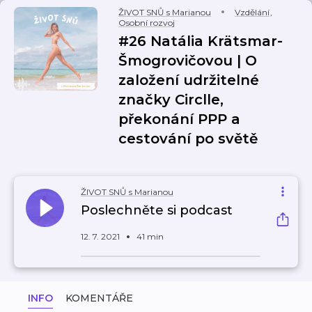
ŽIVOT SNŮ s Marianou
Vzdělání
,
Osobní rozvoj
#26 Natália Krätsmar-
Šmogrovičovou | O
založení udržitelné
značky Circlle,
překonání PPP a
cestování po světě
ŽIVOT SNŮ s Marianou
Poslechněte si podcast
12. 7. 2021
41 min
INFO
KOMENTÁŘE