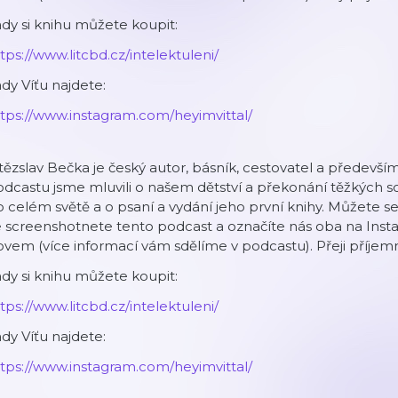
dy si knihu můžete koupit:
tps://www.litcbd.cz/intelektuleni/
dy Víťu najdete:
tps://www.instagram.com/heyimvittal/
tězslav Bečka je český autor, básník, cestovatel a především
dcastu jsme mluvili o našem dětství a překonání těžkých s
 celém světě a o psaní a vydání jeho první knihy. Můžete se 
 screenshotnete tento podcast a označíte nás oba na Inst
ovem (více informací vám sdělíme v podcastu). Přeji příjem
dy si knihu můžete koupit:
tps://www.litcbd.cz/intelektuleni/
dy Víťu najdete:
tps://www.instagram.com/heyimvittal/