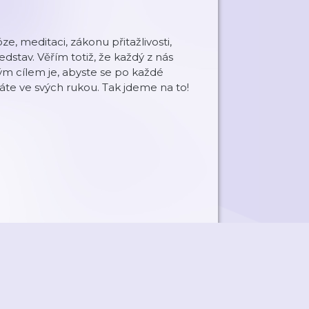
e, meditaci, zákonu přitažlivosti,
ředstav. Věřím totiž, že každý z nás
Mým cílem je, abyste se po každé
máte ve svých rukou. Tak jdeme na to!