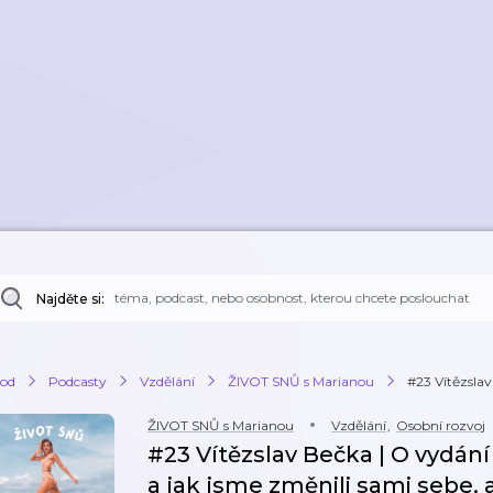
Najděte si:
od
Podcasty
Vzdělání
ŽIVOT SNŮ s Marianou
#23 Vítězslav
ŽIVOT SNŮ s Marianou
Vzdělání
,
Osobní rozvoj
#23 Vítězslav Bečka | O vydání 
a jak jsme změnili sami sebe, 