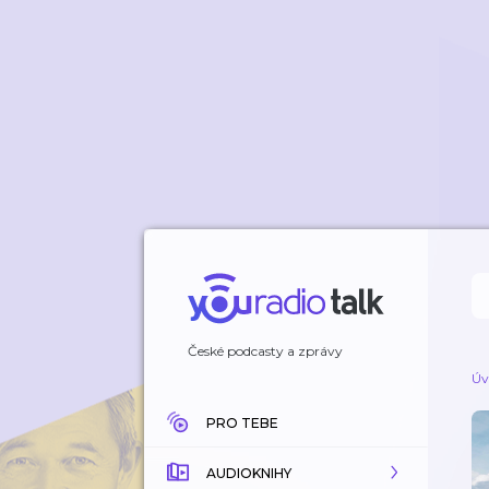
České podcasty a zprávy
Úv
PRO TEBE
AUDIOKNIHY