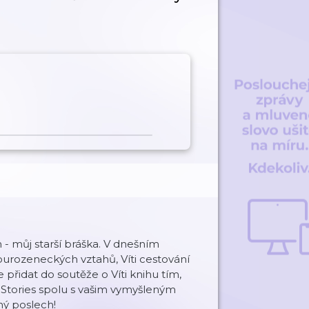
 - můj starší bráška. V dnešním
ourozeneckých vztahů, Víti cestování
 přidat do soutěže o Víti knihu tím,
aStories spolu s vašim vymyšleným
ný poslech!