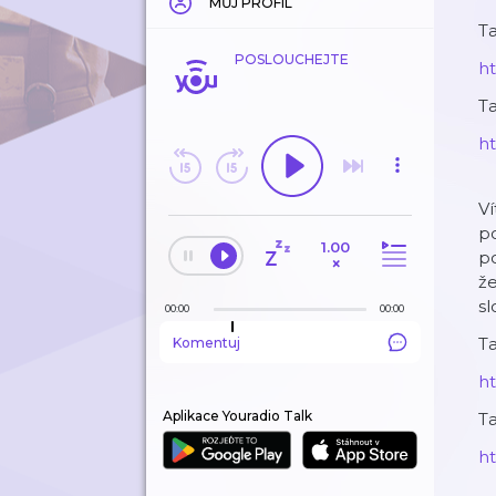
MŮJ PROFIL
Ta
POSLOUCHEJTE
ht
Ta
ht
Ví
po
1.00
po
×
že
sl
00:00
00:00
Ta
Komentuj
ht
Aplikace Youradio Talk
Ta
ht