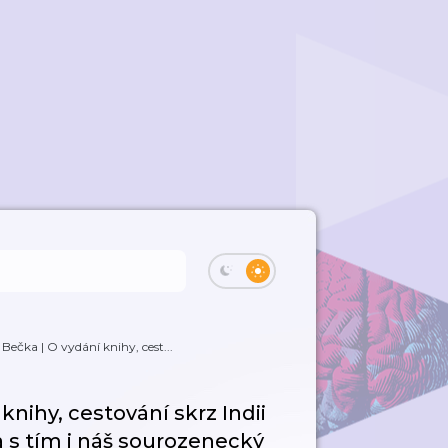
 Bečka | O vydání knihy, cest...
knihy, cestování skrz Indii
a s tím i náš sourozenecký