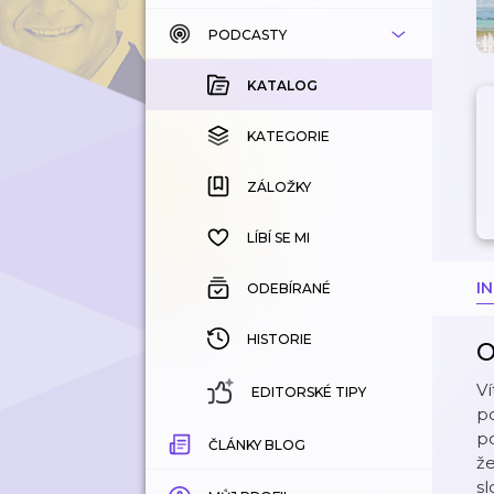
PODCASTY
KATALOG
KOUPENÉ
KATALOG
KATEGORIE
KATEGORIE
ZÁLOŽKY
ZÁLOŽKY
HISTORIE
LÍBÍ SE MI
I
ODEBÍRANÉ
HISTORIE
O
Ví
EDITORSKÉ TIPY
po
po
ČLÁNKY BLOG
že
sl