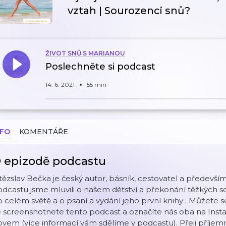
vztah | Sourozenci snů?
ŽIVOT SNŮ S MARIANOU
Poslechněte si podcast
14. 6. 2021
55 min
NFO
KOMENTÁŘE
 epizodě podcastu
tězslav Bečka je český autor, básník, cestovatel a především
dcastu jsme mluvili o našem dětství a překonání těžkých s
 celém světě a o psaní a vydání jeho první knihy . Můžete se
 screenshotnete tento podcast a označíte nás oba na Inst
ovem (více informací vám sdělíme v podcastu). Přeji příjem