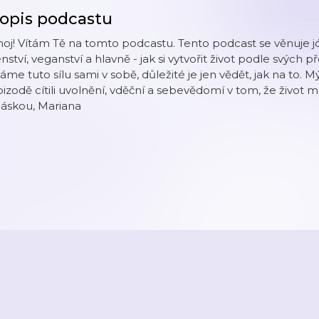
opis podcastu
oj! Vítám Tě na tomto podcastu. Tento podcast se věnuje józ
nství, veganství a hlavně - jak si vytvořit život podle svých p
me tuto sílu sami v sobě, důležité je jen vědět, jak na to. 
izodě cítili uvolnění, vděční a sebevědomí v tom, že život 
láskou, Mariana