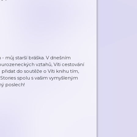
 - můj starší bráška. V dnešním
ourozeneckých vztahů, Víti cestování
přidat do soutěže o Víti knihu tím,
aStories spolu s vašim vymyšleným
ný poslech!