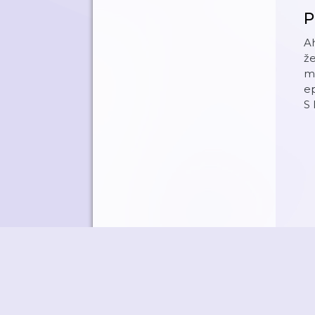
P
Ah
že
má
ep
S 