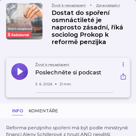
Život k nezaplacení
Zpravodajství
Dostat do spoření
osmnáctileté je
naprosto zásadní, říká
sociolog Prokop k
reformě penzijka
Život k nezaplacení
Poslechněte si podcast
3. 6. 2026
21 min
INFO
KOMENTÁŘE
Reforma penzijního spoření má být podle ministryně
financí Aleny Schillerové z hnutí ANO největší