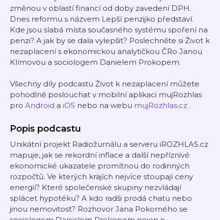
změnou v oblastí financí od doby zavedení DPH.
Dnes reformu s názvem Lepší penzijko představí.
Kde jsou slabá místa současného systému spoření na
penzi? A jak by se dala vylepšit? Poslechněte si Život k
nezaplacení s ekonomickou analytičkou ČRo Janou
Klímovou a sociologem Danielem Prokopem.
Všechny díly podcastu Život k nezaplacení můžete
pohodlně poslouchat v mobilní aplikaci mujRozhlas
pro
Android
a
iOS
nebo na webu
mujRozhlas.cz
.
Popis podcastu
Unikátní projekt Radiožurnálu a serveru iROZHLAS.cz
mapuje, jak se rekordní inflace a další nepříznivé
ekonomické ukazatele promítnou do rodinných
rozpočtů. Ve kterých krajích nejvíce stoupají ceny
energií? Které společenské skupiny nezvládají
splácet hypotéku? A kdo radši prodá chatu nebo
jinou nemovitost? Rozhovor Jana Pokorného se
sociologem Danielem Prokopem nejen o