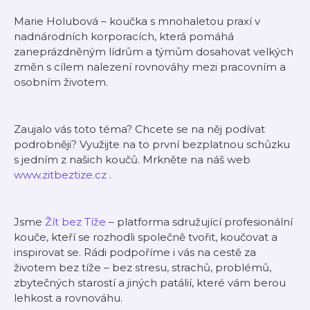
Marie Holubová – koučka s mnohaletou praxí v
nadnárodních korporacích, která pomáhá
zaneprázdněným lídrům a týmům dosahovat velkých
změn s cílem nalezení rovnováhy mezi pracovním a
osobním životem.
Zaujalo vás toto téma? Chcete se na něj podívat
podrobněji? Využijte na to první bezplatnou schůzku
s jedním z našich koučů. Mrkněte na náš web
⁠www.zitbeztize.cz⁠
.
Jsme
⁠Žít bez Tíže⁠
– platforma sdružující profesionální
kouče, kteří se rozhodli společně tvořit, koučovat a
inspirovat se. Rádi podpoříme i vás na cestě za
životem bez tíže – bez stresu, strachů, problémů,
zbytečných starostí a jiných patálií, které vám berou
lehkost a rovnováhu.