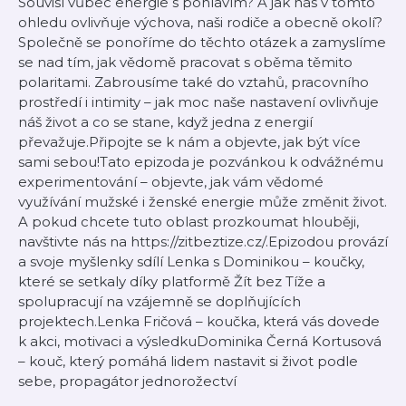
Souvisí vůbec energie s pohlavím? A jak nás v tomto
ohledu ovlivňuje výchova, naši rodiče a obecně okolí?
Společně se ponoříme do těchto otázek a zamyslíme
se nad tím, jak vědomě pracovat s oběma těmito
polaritami. Zabrousíme také do vztahů, pracovního
prostředí i intimity – jak moc naše nastavení ovlivňuje
náš život a co se stane, když jedna z energií
převažuje.Připojte se k nám a objevte, jak být více
sami sebou!Tato epizoda je pozvánkou k odvážnému
experimentování – objevte, jak vám vědomé
využívání mužské i ženské energie může změnit život.
A pokud chcete tuto oblast prozkoumat hlouběji,
navštivte nás na https://zitbeztize.cz/.Epizodou provází
a svoje myšlenky sdílí Lenka s Dominikou – koučky,
které se setkaly díky platformě Žít bez Tíže a
spolupracují na vzájemně se doplňujících
projektech.Lenka Fričová – koučka, která vás dovede
k akci, motivaci a výsledkuDominika Černá Kortusová
– kouč, který pomáhá lidem nastavit si život podle
sebe, propagátor jednorožectví