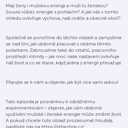
Mají ženy i mužskou energii a muži tu ženskou?
Souvisí vůbec energie s pohlavím? A jak nás v tomto
ohledu ovlivňuje výchova, naši rodiče a obecně okolí?
Společně se ponoříme do těchto otázek a zamyslíme
se nad tím, jak vědomě pracovat s oběma těmito
polaritami. Zabrousíme také do vztahů, pracovního
prostředí i intimity – jak moc naše nastavení ovlivňuje
náš život a co se stane, když jedna z energií převažuje.
Připojte se k nám a objevte, jak být více sami sebou!
Tato epizoda je pozvánkou k odvážnému
experimentování – objevte, jak vám vědomé
využívání mužské i ženské energie může změnit život.
A pokud chcete tuto oblast prozkoumat hlouběji,
navštivte nás na https://zitbeztize.cz/.