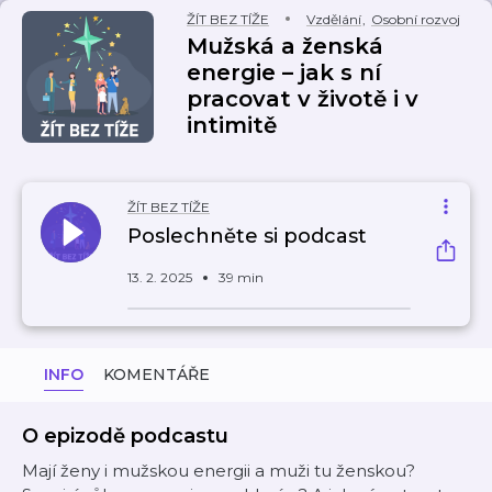
ŽÍT BEZ TÍŽE
Vzdělání
,
Osobní rozvoj
Mužská a ženská
energie – jak s ní
pracovat v životě i v
intimitě
ŽÍT BEZ TÍŽE
Poslechněte si podcast
13. 2. 2025
39 min
INFO
KOMENTÁŘE
O epizodě podcastu
Mají ženy i mužskou energii a muži tu ženskou?