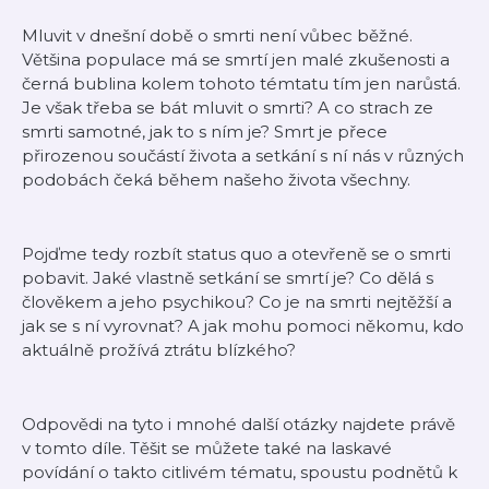
Mluvit v dnešní době o smrti není vůbec běžné.
Většina populace má se smrtí jen malé zkušenosti a
černá bublina kolem tohoto témtatu tím jen narůstá.
Je však třeba se bát mluvit o smrti? A co strach ze
smrti samotné, jak to s ním je? Smrt je přece
přirozenou součástí života a setkání s ní nás v různých
podobách čeká během našeho života všechny.
Pojďme tedy rozbít status quo a otevřeně se o smrti
pobavit. Jaké vlastně setkání se smrtí je? Co dělá s
člověkem a jeho psychikou? Co je na smrti nejtěžší a
jak se s ní vyrovnat? A jak mohu pomoci někomu, kdo
aktuálně prožívá ztrátu blízkého?
Odpovědi na tyto i mnohé další otázky najdete právě
v tomto díle. Těšit se můžete také na laskavé
povídání o takto citlivém tématu, spoustu podnětů k