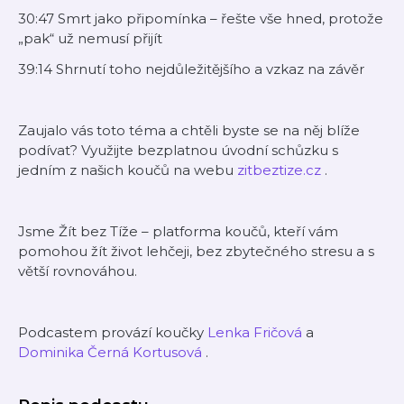
30:47 Smrt jako připomínka – řešte vše hned, protože
„pak“ už nemusí přijít
39:14 Shrnutí toho nejdůležitějšího a vzkaz na závěr
Zaujalo vás toto téma a chtěli byste se na něj blíže
podívat? Využijte bezplatnou úvodní schůzku s
jedním z našich koučů na webu
zitbeztize.cz
.
Jsme ⁠Žít bez Tíže⁠ – platforma koučů, kteří vám
pomohou žít život lehčeji, bez zbytečného stresu a s
větší rovnováhou.
Podcastem provází koučky
Lenka Fričová
a
Dominika Černá Kortusová
.