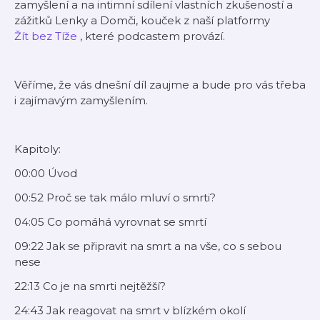
zamyšlení a na intimní sdílení vlastních zkušeností a
zážitků Lenky a Domči, kouček z naší platformy
Žít bez Tíže
, které podcastem provází.
Věříme, že vás dnešní díl zaujme a bude pro vás třeba
i zajímavým zamyšlením.
Kapitoly:
00:00 Úvod
00:52 Proč se tak málo mluví o smrti?
04:05 Co pomáhá vyrovnat se smrtí
09:22 Jak se připravit na smrt a na vše, co s sebou
nese
22:13 Co je na smrti nejtěžší?
24:43 Jak reagovat na smrt v blízkém okolí