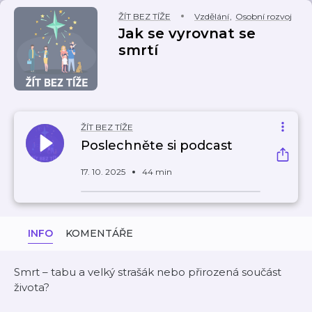
ŽÍT BEZ TÍŽE
Vzdělání
,
Osobní rozvoj
Jak se vyrovnat se
smrtí
ŽÍT BEZ TÍŽE
Poslechněte si podcast
17. 10. 2025
44 min
INFO
KOMENTÁŘE
Smrt – tabu a velký strašák nebo přirozená součást
života?