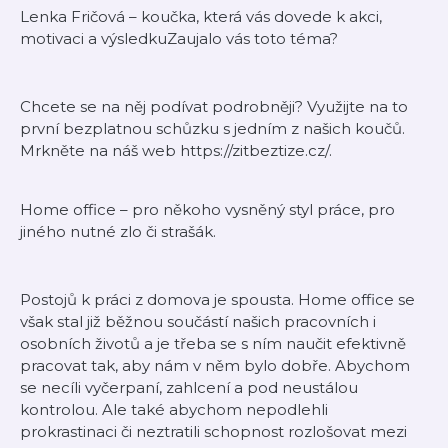
Lenka Fričová – koučka, která vás dovede k akci,
motivaci a výsledkuZaujalo vás toto téma?
Chcete se na něj podívat podrobněji? Využijte na to
první bezplatnou schůzku s jedním z našich koučů.
Mrkněte na náš web https://zitbeztize.cz/.
Home office – pro někoho vysněný styl práce, pro
jiného nutné zlo či strašák.
Postojů k práci z domova je spousta. Home office se
však stal již běžnou součástí našich pracovních i
osobních životů a je třeba se s ním naučit efektivně
pracovat tak, aby nám v něm bylo dobře. Abychom
se necíli vyčerpaní, zahlcení a pod neustálou
kontrolou. Ale také abychom nepodlehli
prokrastinaci či neztratili schopnost rozlošovat mezi