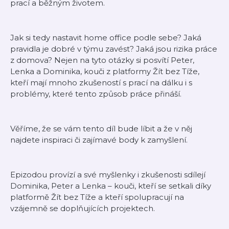
prací a běžným životem.
Jak si tedy nastavit home office podle sebe? Jaká
pravidla je dobré v týmu zavést? Jaká jsou rizika práce
z domova? Nejen na tyto otázky si posvítí Peter,
Lenka a Dominika, kouči z platformy Žít bez Tíže,
kteří mají mnoho zkušeností s prací na dálku i s
problémy, které tento způsob práce přináší.
Věříme, že se vám tento díl bude líbit a že v něj
najdete inspiraci či zajímavé body k zamyšlení.
Epizodou provízí a své myšlenky i zkušenosti sdílejí
Dominika, Peter a Lenka – kouči, kteří se setkali díky
platformě Žít bez Tíže a kteří spolupracují na
vzájemně se doplňujících projektech.