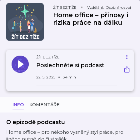
ŽÍT BEZ TÍŽE
Vzdělání
,
Osobní rozvoj
Home office – přínosy i
rizika práce na dálku
ŽÍT BEZ TÍŽE
Poslechněte si podcast
22. 5. 2025
34 min
INFO
KOMENTÁŘE
O epizodě podcastu
Home office – pro někoho vysněný styl práce, pro
jiného nutné zlo či strašák.