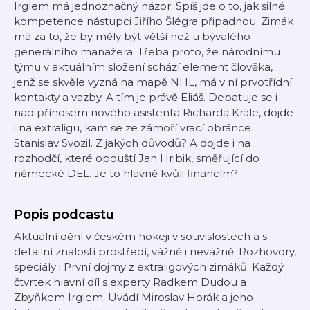
Irglem má jednoznačný názor. Spíš jde o to, jak silné
kompetence nástupci Jiřího Šlégra připadnou. Zimák
má za to, že by měly být větší než u bývalého
generálního manažera. Třeba proto, že národnímu
týmu v aktuálním složení schází element člověka,
jenž se skvěle vyzná na mapě NHL, má v ní prvotřídní
kontakty a vazby. A tím je právě Eliáš. Debatuje se i
nad přínosem nového asistenta Richarda Krále, dojde
i na extraligu, kam se ze zámoří vrací obránce
Stanislav Svozil. Z jakých důvodů? A dojde i na
rozhodčí, které opouští Jan Hribik, směřující do
německé DEL. Je to hlavně kvůli financím?
Popis podcastu
Aktuální dění v českém hokeji v souvislostech a s
detailní znalostí prostředí, vážně i nevážně. Rozhovory,
speciály i První dojmy z extraligových zimáků. Každý
čtvrtek hlavní díl s experty Radkem Dudou a
Zbyňkem Irglem. Uvádí Miroslav Horák a jeho