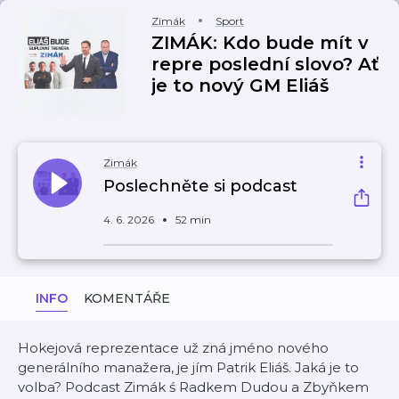
Zimák
Sport
ZIMÁK: Kdo bude mít v
repre poslední slovo? Ať
je to nový GM Eliáš
Zimák
Poslechněte si podcast
4. 6. 2026
52 min
INFO
KOMENTÁŘE
Hokejová reprezentace už zná jméno nového
generálního manažera, je jím Patrik Eliáš. Jaká je to
volba? Podcast Zimák ś Radkem Dudou a Zbyňkem