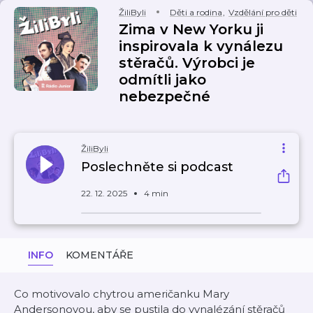
ŽiliByli
Děti a rodina
,
Vzdělání pro děti
Zima v New Yorku ji
inspirovala k vynálezu
stěračů. Výrobci je
odmítli jako
nebezpečné
ŽiliByli
Poslechněte si podcast
22. 12. 2025
4 min
INFO
KOMENTÁŘE
Co motivovalo chytrou američanku Mary
Andersonovou, aby se pustila do vynalézání stěračů