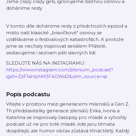
Jsme crazy crazy girls, ignorujeme běžnou osnovu a
doháníme resty
V tomto díle doháníme resty z předchozích epizod a
místo naší klasické „bravíčkové“ osnovy se
vzděláváme o festivalových katastrofách. A protože
jsme se nechaly inspirovat seriálem Přátelé,
sestavujeme i seznam pěti slavných lidí.
SLEDUJTE NÁS NA INSTAGRAMU:
⁠https://www.instagram.com/zilenium_podcast?
igsh=ZzF1aHphM3FkOWd2&utm_source=qr
Popis podcastu
Vítejte v prostoru mezi generacemi mileniálů a Gen Z.
Tři představitelky generace zileniálů Erika, Ivona a
Kateřina se inspirovaly časopisy pro mladé a vytvořily
podcast už ne pro tolik mladé, kde jsou témata
dospělejší, ale humor občas zůstává třináctiletý. Každý