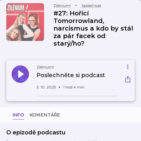
Zilénium!
Společnost
#27: Hořící
Tomorrowland,
narcismus a kdo by stál
za pár facek od
starý/ho?
Zilénium!
Poslechněte si podcast
3. 10. 2025
1 hod 4 min
INFO
KOMENTÁŘE
O epizodě podcastu