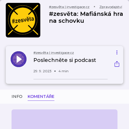
#zesvěta | investigace.cz
Zpravodajství
#zesvěta: Mafiánská hra
na schovku
#zesvěta | investigace.cz
Poslechněte si podcast
29. 9. 2023
4 min
INFO
KOMENTÁŘE