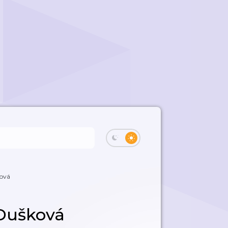
ková
 Dušková