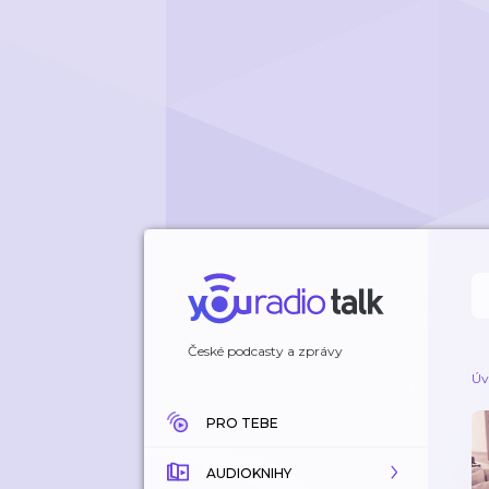
České podcasty a zprávy
Úv
PRO TEBE
AUDIOKNIHY