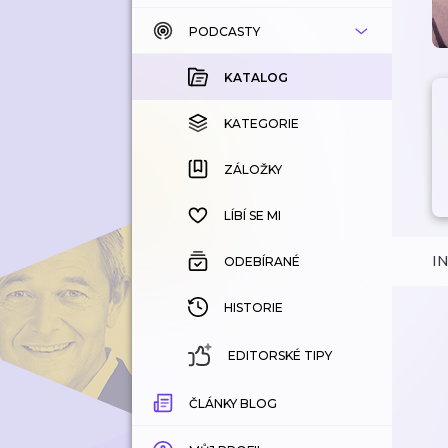
PODCASTY
KATALOG
KOUPENÉ
KATALOG
KATEGORIE
KATEGORIE
ZÁLOŽKY
ZÁLOŽKY
HISTORIE
LÍBÍ SE MI
I
ODEBÍRANÉ
HISTORIE
EDITORSKÉ TIPY
ČLÁNKY BLOG