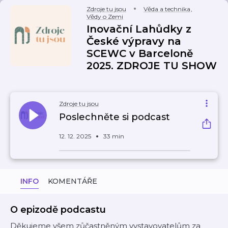
Zdroje tu jsou
Věda a technika
,
Vědy o Zemi
Inovační Lahůdky z
České výpravy na
SCEWC v Barceloně
2025. ZDROJE TU SHOW
Zdroje tu jsou
Poslechněte si podcast
12. 12. 2025
33 min
INFO
KOMENTÁŘE
O epizodě podcastu
Děkujeme všem zůčastněným vystavovatelům za