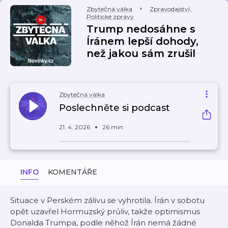
Zbytečná válka
Zpravodajství
,
Politické zprávy
Trump nedosáhne s
Íránem lepší dohody,
než jakou sám zrušil
Zbytečná válka
Poslechněte si podcast
21. 4. 2026
26 min
INFO
KOMENTÁŘE
Situace v Perském zálivu se vyhrotila. Írán v sobotu
opět uzavřel Hormuzský průliv, takže optimismus
Donalda Trumpa, podle něhož Írán nemá žádné