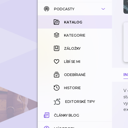
PODCASTY
KATALOG
KOUPENÉ
KATALOG
KATEGORIE
KATEGORIE
ZÁLOŽKY
ZÁLOŽKY
HISTORIE
LÍBÍ SE MI
I
ODEBÍRANÉ
HISTORIE
V 
s
EDITORSKÉ TIPY
vy
e
ČLÁNKY BLOG