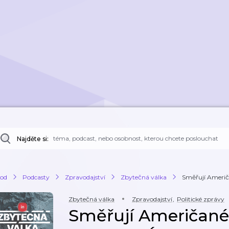
Najděte si:
od
Podcasty
Zpravodajství
Zbytečná válka
Směřují Američ
Zbytečná válka
Zpravodajství
,
Politické zprávy
Směřují Američané