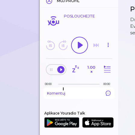
MŮJ PROFIL
P
POSLOUCHEJTE
Dn
Ev
se
1.00
×
00:00
00:00
Komentuj
Aplikace Youradio Talk