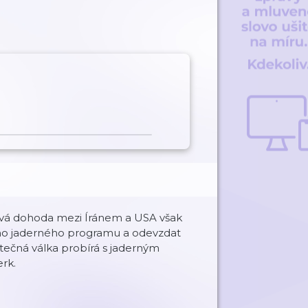
írová dohoda mezi Íránem a USA však
ého jaderného programu a odevzdat
ytečná válka probírá s jaderným
rk.