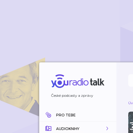
České podcasty a zprávy
Úv
PRO TEBE
AUDIOKNIHY