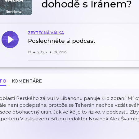
dohodě s Íránem?
ZBYTEČNÁ VÁLKA
Poslechněte si podcast
17. 4. 2026
26 min
NFO
KOMENTÁŘE
oblasti Perského zálivu i v Libanonu panuje klid zbraní. M
tále není podepsána, protože se Teherán nechce vzdát sv
soce obohacený uran. Jak velké je to riziko, v podcastu Zb
xpertem Vlastislavem Břízou redaktor Novinek Alex Švambe