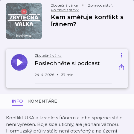
Zbytečná válka
Zpravodajství
,
Politické zprávy
Kam směřuje konflikt s
Íránem?
Zbytečná válka
Poslechněte si podcast
24. 4. 2026
37 min
INFO
KOMENTÁŘE
Konflikt USA a Izraele s Íránem a jeho spojenci stále
není vyřešen. Boje sice utichly, ale jednání váznou.
Hormuzský průliv stále není otevřený a na území