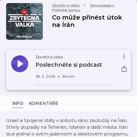
Zbytečná Válka
Zpravodajství
,
Politické zprávy
Co může přinést útok
na Írán
Zbytečná Válka
Poslechněte si podcast
28. 2. 2026
35 min
INFO
KOMENTÁŘE
Izrael a Spojené státy v sobotu ráno zaútočily na Írán.
Střely dopadly na Teherán, Isfahán a další města. Írán
sice jednal o svém jaderném a raketovém programu,