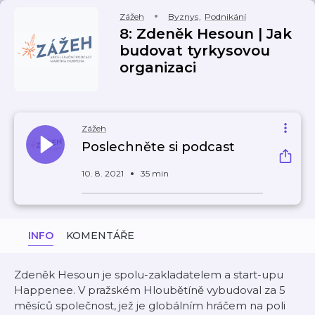
Zážeh
Byznys
,
Podnikání
8: Zdeněk Hesoun | Jak
budovat tyrkysovou
organizaci
Zážeh
Poslechněte si podcast
10. 8. 2021
35 min
INFO
KOMENTÁŘE
Zdeněk Hesoun je spolu-zakladatelem a start-upu
Happenee. V pražském Hloubětíně vybudoval za 5
měsíců společnost, jež je globálním hráčem na poli