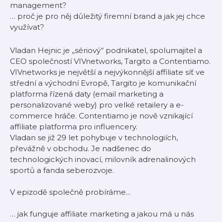
management?
… proč je pro něj důležitý firemní brand a jak jej chce
využívat?
Vladan Hejnic je „sériový“ podnikatel, spolumajitel a
CEO společností VIVnetworks, Targito a Contentiamo.
VIVnetworks je největší a nejvýkonnější affiliate síť ve
střední a východní Evropě, Targito je komunikační
platforma řízená daty (email marketing a
personalizované weby) pro velké retailery a e-
commerce hráče. Contentiamo je nově vznikající
affiliate platforma pro influencery.
Vladan se již 29 let pohybuje v technologiích,
převážně v obchodu. Je nadšenec do
technologických inovací, milovník adrenalinových
sportů a fanda seberozvoje.
V epizodě společně probíráme...
… jak funguje affiliate marketing a jakou má u nás