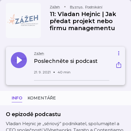
Zážeh
Byznys
,
Podnikání
11: Vladan Hejnic | Jak
předat projekt nebo
firmu managementu
Zážeh
Poslechněte si podcast
21. 9. 2021
40 min
INFO
KOMENTÁŘE
O epizodě podcastu
Vladan Hejnic je „sériový“ podnikatel, spolumajitel a
CEO společností VIVnetworks, Targito a Contentiamo.