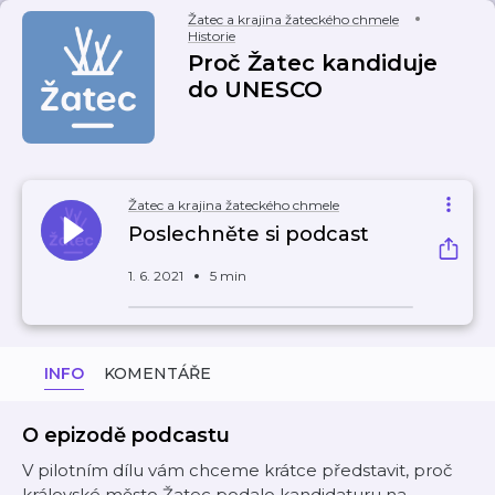
Žatec a krajina žateckého chmele
Historie
Proč Žatec kandiduje
do UNESCO
Žatec a krajina žateckého chmele
Poslechněte si podcast
1. 6. 2021
5 min
INFO
KOMENTÁŘE
O epizodě podcastu
V pilotním dílu vám chceme krátce představit, proč
královské město Žatec podalo kandidaturu na