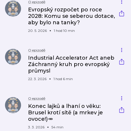
O epizodě
Evropský rozpočet po roce
2028: Komu se seberou dotace,
aby bylo na tanky?
20. 5. 2026
1 hod 10 min
O epizodě
Industrial Accelerator Act aneb
Záchranný kruh pro evropský
průmysl
22. 3. 2026
1 hod 6 min
O epizodě
Konec lajků a lhaní o věku:
Brusel krotí sítě (a mrkev je
ovoce!)🥕
3. 3. 2026
54 min