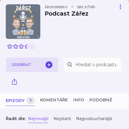
Zpravodajství
Igor a Paľo
Podcast Zářez
ODEBÍRAT
KOMENTÁŘE
INFO
PODOBNÉ
EPIZODY
11
Řadit dle:
Nejnovější
Nejstarší
Nejposlouchanější