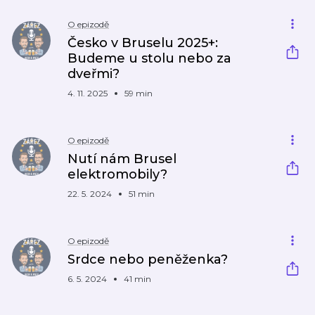
O epizodě
Česko v Bruselu 2025+:
Budeme u stolu nebo za
dveřmi?
4. 11. 2025
59 min
O epizodě
Nutí nám Brusel
elektromobily?
22. 5. 2024
51 min
O epizodě
Srdce nebo peněženka?
6. 5. 2024
41 min