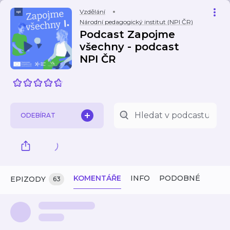
Vzdělání
Národní pedagogický institut (NPI ČR)
Podcast Zapojme
všechny - podcast
NPI ČR
ODEBÍRAT
KOMENTÁŘE
INFO
PODOBNÉ
EPIZODY
63