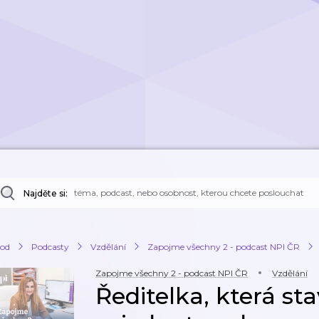
Najděte si:
od
Podcasty
Vzdělání
Zapojme všechny 2 - podcast NPI ČR
Zapojme všechny 2 - podcast NPI ČR
Vzdělání
Ředitelka, která st