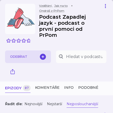
Vzdělání
,
Jak na to
Ondráš z PrPom
Podcast Zapadlej
jazyk - podcast o
první pomoci od
PrPom
ODEBÍRAT
KOMENTÁŘE
INFO
PODOBNÉ
EPIZODY
87
Řadit dle:
Nejnovější
Nejstarší
Nejposlouchanější