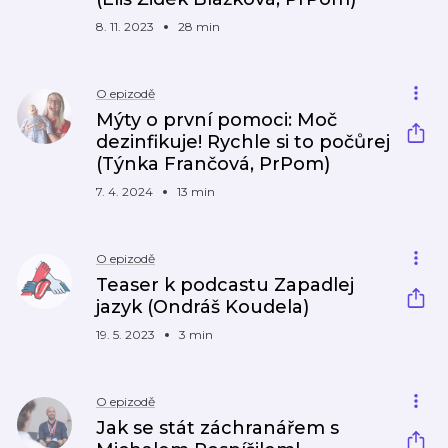
8. 11. 2023
28 min
O epizodě
Mýty o první pomoci: Moč
dezinfikuje! Rychle si to počůrej
(Týnka Frančová, PrPom)
7. 4. 2024
13 min
O epizodě
Teaser k podcastu Zapadlej
jazyk (Ondráš Koudela)
19. 5. 2023
3 min
O epizodě
Jak se stát záchranářem s