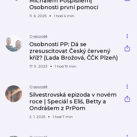
Michalem Pospíšilem|
Osobnosti první pomoci
11. 6. 2025
1 hod 4 min
O epizodě
Osobnosti PP: Dá se
zresuscitovat Český červený
kříž? (Lada Brožová, ČČK Plzeň)
17. 9. 2023
1 hod 19 min
O epizodě
Silvestrovská epizoda v novém
roce | Speciál s Eliš, Betty a
Ondrášem z PrPom
2. 1. 2025
1 hod 7 min