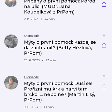
Příběhy o první pomoci: Porod
na ulici (MUDr. Jana
Koudelková z PrPom)
2. 8. 2023
34 min
O epizodě
Mýty o první pomoci: Každej se
dá zachránit? (Betty Hézlová,
PrPom)
23. 6. 2023
23 min
O epizodě
Mýty o první pomoci: Dusí se!
Prořízni mu krk a narvi tam
brčko! ... nebo ne? (Martin Lisý,
PrPom)
9. 6. 2023
18 min