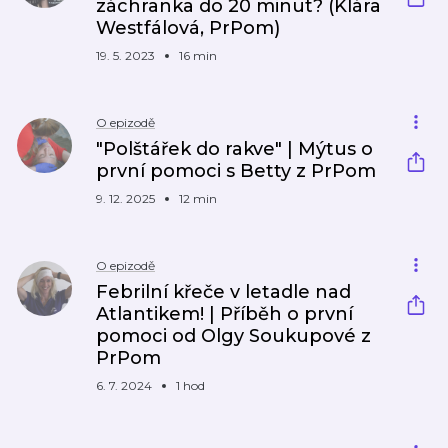
záchranka do 20 minut? (Klára
Westfálová, PrPom)
19. 5. 2023
16 min
O epizodě
"Polštářek do rakve" | Mýtus o
první pomoci s Betty z PrPom
9. 12. 2025
12 min
O epizodě
Febrilní křeče v letadle nad
Atlantikem! | Příběh o první
pomoci od Olgy Soukupové z
PrPom
6. 7. 2024
1 hod