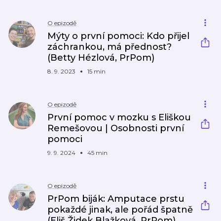
O epizodě
Mýty o první pomoci: Kdo přijel
záchrankou, má přednost?
(Betty Hézlová, PrPom)
8. 9. 2023
15 min
O epizodě
První pomoc v mozku s Eliškou
Remešovou | Osobnosti první
pomoci
9. 9. 2024
45 min
O epizodě
PrPom biják: Amputace prstu
pokaždé jinak, ale pořád špatně
(Eliš Židek Blažková, PrPom)