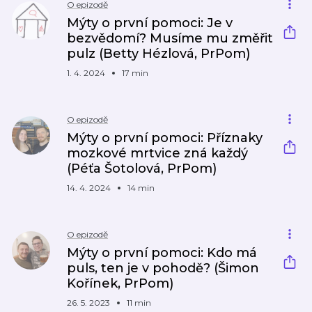
O epizodě
Mýty o první pomoci: Je v
bezvědomí? Musíme mu změřit
pulz (Betty Hézlová, PrPom)
1. 4. 2024
17 min
O epizodě
Mýty o první pomoci: Příznaky
mozkové mrtvice zná každý
(Péťa Šotolová, PrPom)
14. 4. 2024
14 min
O epizodě
Mýty o první pomoci: Kdo má
puls, ten je v pohodě? (Šimon
Kořínek, PrPom)
26. 5. 2023
11 min