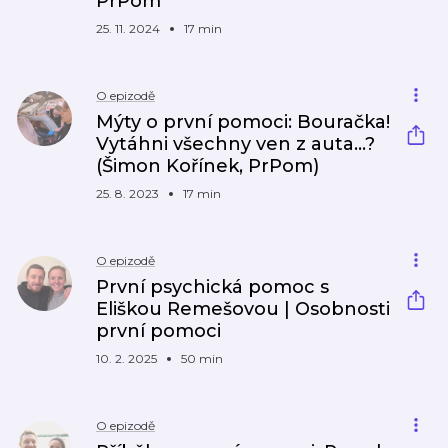
PrPom
25. 11. 2024
17 min
O epizodě
Mýty o první pomoci: Bouračka!
Vytáhni všechny ven z auta...?
(Šimon Kořínek, PrPom)
25. 8. 2023
17 min
O epizodě
První psychická pomoc s
Eliškou Remešovou | Osobnosti
první pomoci
10. 2. 2025
50 min
O epizodě