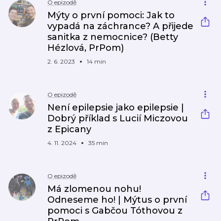
O epizodě
Mýty o první pomoci: Jak to
vypadá na záchrance? A přijede
sanitka z nemocnice? (Betty
Hézlová, PrPom)
2. 6. 2023
14 min
O epizodě
Není epilepsie jako epilepsie |
Dobrý příklad s Lucií Miczovou
z Epicany
4. 11. 2024
35 min
O epizodě
Má zlomenou nohu!
Odneseme ho! | Mýtus o první
pomoci s Gabčou Tóthovou z