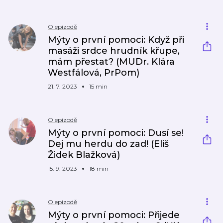
O epizodě
Mýty o první pomoci: Když při
masáži srdce hrudník křupe,
mám přestat? (MUDr. Klára
Westfálová, PrPom)
21. 7. 2023
15 min
O epizodě
Mýty o první pomoci: Dusí se!
Dej mu herdu do zad! (Eliš
Židek Blažková)
15. 9. 2023
18 min
O epizodě
Mýty o první pomoci: Přijede