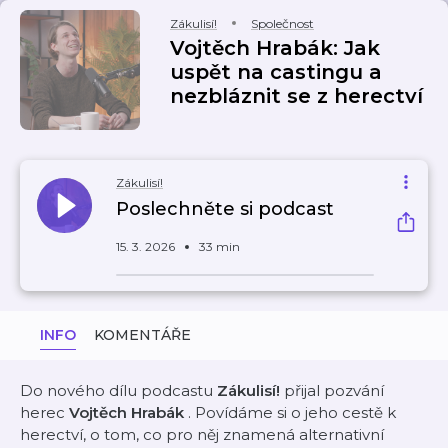
Zákulisí!
Společnost
Vojtěch Hrabák: Jak
uspět na castingu a
nezbláznit se z herectví
Zákulisí!
Poslechněte si podcast
15. 3. 2026
33 min
INFO
KOMENTÁŘE
Do nového dílu podcastu
Zákulisí!
přijal pozvání
herec
Vojtěch Hrabák
. Povídáme si o jeho cestě k
herectví, o tom, co pro něj znamená alternativní