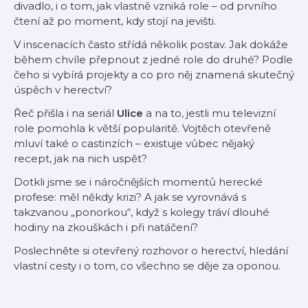
divadlo, i o tom, jak vlastně vzniká role – od prvního
čtení až po moment, kdy stojí na jevišti.
V inscenacích často střídá několik postav. Jak dokáže
během chvíle přepnout z jedné role do druhé? Podle
čeho si vybírá projekty a co pro něj znamená skutečný
úspěch v herectví?
Řeč přišla i na seriál
Ulice
a na to, jestli mu televizní
role pomohla k větší popularitě. Vojtěch otevřeně
mluví také o castinzích – existuje vůbec nějaký
recept, jak na nich uspět?
Dotkli jsme se i náročnějších momentů herecké
profese: měl někdy krizi? A jak se vyrovnává s
takzvanou „ponorkou“, když s kolegy tráví dlouhé
hodiny na zkouškách i při natáčení?
Poslechněte si otevřený rozhovor o herectví, hledání
vlastní cesty i o tom, co všechno se děje za oponou.