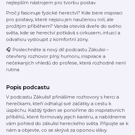
nejlepším nástrojem pro tvorbu postav.
Proč ji fascinuje fyzické herectví? Kde bere inspiraci
pro postavy, které nejsou jen naučenou rolí, ale
prožitým příběhem? Vanda otevírá dveře do svého
světa, kde se herectví potkává s cirkusem, intuicí a
odvahou vystoupit z komfortní zóny.
🎧 Poslechněte si nový díl podcastu Zákulisí –
otevřený rozhovor plný humoru, inspirace a
nečekaných vhledů do profese, která rozhodně není
rutina
Popis podcastu
V podcastu Zákulisí! přinášíme rozhovory s herci a
herečkami, kteří odhalují své začátky a cestu k
úspěchu. Každý týden se ponoříme do inspirativních
příběhů, které formovaly jejich kariéru, a nabídneme
vám pohled do zákulisí hereckého světa. Připojte se k
nám a objevte, co se skrývá za oponou slávy.