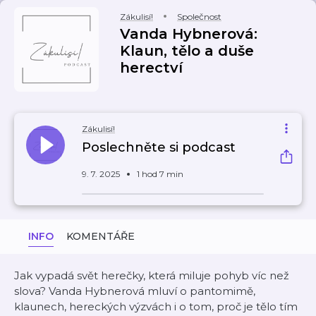
Zákulisí!
Společnost
Vanda Hybnerová:
Klaun, tělo a duše
herectví
Zákulisí!
Poslechněte si podcast
9. 7. 2025
1 hod 7 min
INFO
KOMENTÁŘE
Jak vypadá svět herečky, která miluje pohyb víc než
slova? Vanda Hybnerová mluví o pantomimě,
klaunech, hereckých výzvách i o tom, proč je tělo tím