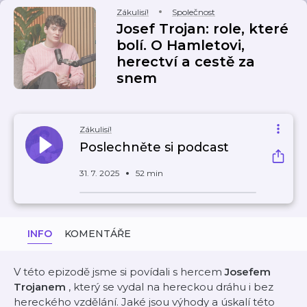
Zákulisí!
Společnost
Josef Trojan: role, které
bolí. O Hamletovi,
herectví a cestě za
snem
Zákulisí!
Poslechněte si podcast
31. 7. 2025
52 min
INFO
KOMENTÁŘE
V této epizodě jsme si povídali s hercem
Josefem
Trojanem
, který se vydal na hereckou dráhu i bez
hereckého vzdělání. Jaké jsou výhody a úskalí této