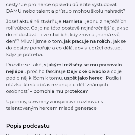
cesty? Je pro herce opravdu důležité vystudovat
DAMU nebo talent a přístup mohou školu nahradit?
Josef aktuálně ztvárňuje
Hamleta
, jednu z nejtěžších
rolí vůbec. Co je na této postavě nejnáročnější a jak se
do ní dostává – i ve chvílích, kdy zrovna „nemá svůj
den“? Mluvili jsme o tom,
jak pracuje na rolích
, jak se
do postav ponořuje a co dělá, aby si udržel odstup,
když je potřeba.
Dozvíte se také,
s jakými režiséry se mu pracovalo
nejlépe
, proč ho fascinuje
Dejvické divadlo
a co je
podle něj klíčem k tomu,
uspět jako herec
. Padla i
otázka, která občas rezonuje u dětí známých
osobností –
pomohla mu protekce?
Upřímný, otevřený a inspirativní rozhovor s
talentovaným hercem mladé generace.
Popis podcastu