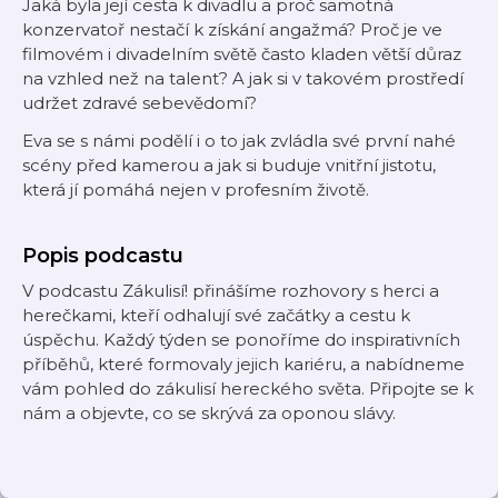
Jaká byla její cesta k divadlu a proč samotná
konzervatoř nestačí k získání angažmá? Proč je ve
filmovém i divadelním světě často kladen větší důraz
na vzhled než na talent? A jak si v takovém prostředí
udržet zdravé sebevědomí?
Eva se s námi podělí i o to jak zvládla své první nahé
scény před kamerou a jak si buduje vnitřní jistotu,
která jí pomáhá nejen v profesním životě.
Popis podcastu
V podcastu Zákulisí! přinášíme rozhovory s herci a
herečkami, kteří odhalují své začátky a cestu k
úspěchu. Každý týden se ponoříme do inspirativních
příběhů, které formovaly jejich kariéru, a nabídneme
vám pohled do zákulisí hereckého světa. Připojte se k
nám a objevte, co se skrývá za oponou slávy.