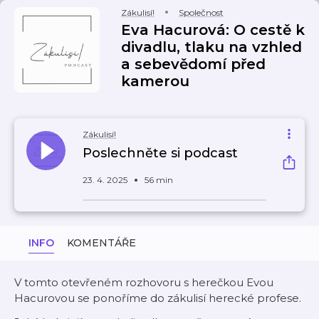
Zákulisí!
Společnost
Eva Hacurová: O cestě k
divadlu, tlaku na vzhled
a sebevědomí před
kamerou
Zákulisí!
Poslechněte si podcast
23. 4. 2025
56 min
INFO
KOMENTÁŘE
V tomto otevřeném rozhovoru s herečkou Evou
Hacurovou se ponoříme do zákulisí herecké profese.