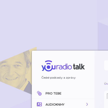
České podcasty a zprávy
Úv
PRO TEBE
AUDIOKNIHY