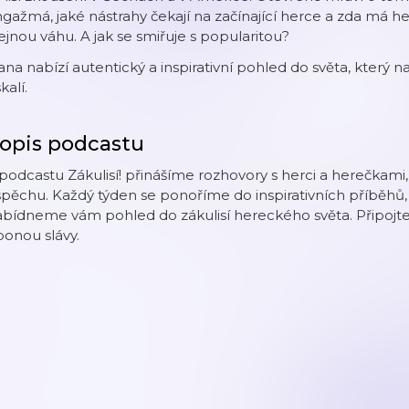
gažmá, jaké nástrahy čekají na začínající herce a zda má h
ejnou váhu. A jak se smiřuje s popularitou?
na nabízí autentický a inspirativní pohled do světa, který n
kalí.
opis podcastu
podcastu Zákulisí! přinášíme rozhovory s herci a herečkami, 
pěchu. Každý týden se ponoříme do inspirativních příběhů, k
bídneme vám pohled do zákulisí hereckého světa. Připojte 
onou slávy.