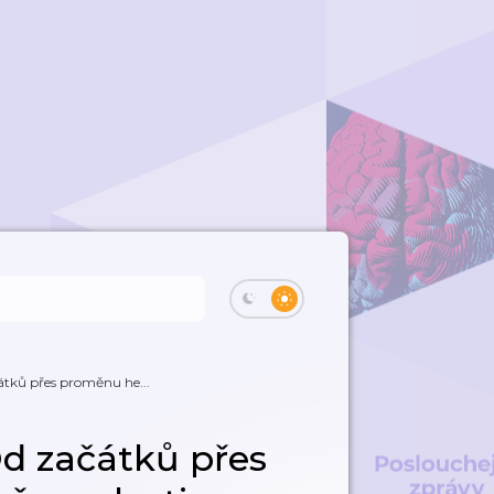
tků přes proměnu he...
d začátků přes