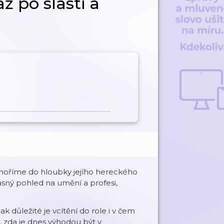
ž po slasti a
noříme do hloubky jejího hereckého
asný pohled na umění a profesi,
jak důležité je vcítění do role i v čem
, zda je dnes výhodou být v