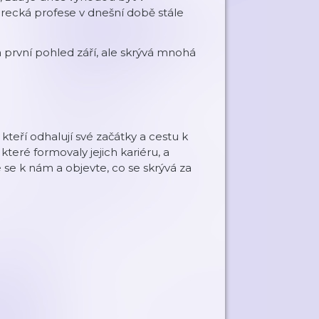
erecká profese v dnešní době stále
a první pohled září, ale skrývá mnohá
kteří odhalují své začátky a cestu k
teré formovaly jejich kariéru, a
se k nám a objevte, co se skrývá za