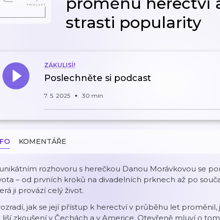
proměnu herectví a
strasti popularity
ZÁKULISÍ!
Poslechněte si podcast
7. 5. 2025
30 min
NFO
KOMENTÁŘE
 unikátním rozhovoru s herečkou Danou Morávkovou se po
vota – od prvních kroků na divadelních prknech až po souč
erá ji provází celý život.
ozradí, jak se její přístup k herectví v průběhu let proměnil, 
 liší zkoušení v Čechách a v Americe. Otevřeně mluví o tom