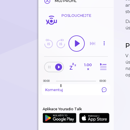
MŮJ PROFIL
an
st
POSLOUCHEJTE
Da
ús
P
V 
ús
1.00
na
×
op
00:00
00:00
Komentuj
Aplikace Youradio Talk