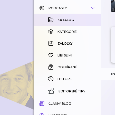
PODCASTY
KATALOG
KOUPENÉ
KATALOG
KATEGORIE
KATEGORIE
ZÁLOŽKY
ZÁLOŽKY
HISTORIE
LÍBÍ SE MI
ODEBÍRANÉ
I
HISTORIE
EDITORSKÉ TIPY
ČLÁNKY BLOG