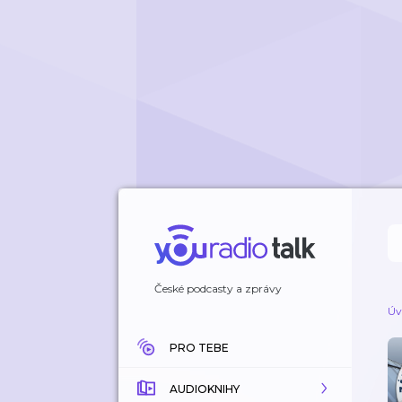
České podcasty a zprávy
Úv
PRO TEBE
AUDIOKNIHY