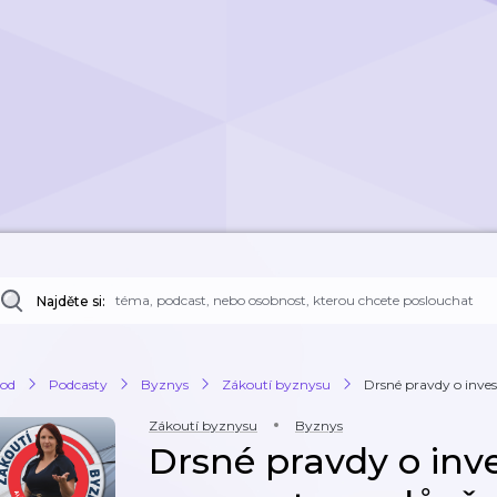
Najděte si:
od
Podcasty
Byznys
Zákoutí byznysu
Drsné pravdy o invest
Zákoutí byznysu
Byznys
Drsné pravdy o inve