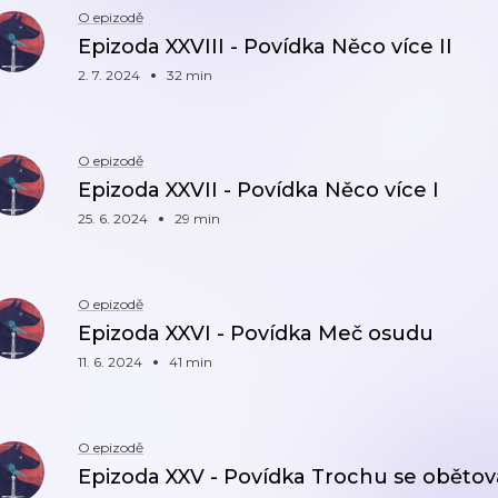
O epizodě
Epizoda XXVIII - Povídka Něco více II
2. 7. 2024
32 min
O epizodě
Epizoda XXVII - Povídka Něco více I
25. 6. 2024
29 min
O epizodě
Epizoda XXVI - Povídka Meč osudu
11. 6. 2024
41 min
O epizodě
Epizoda XXV - Povídka Trochu se obětov