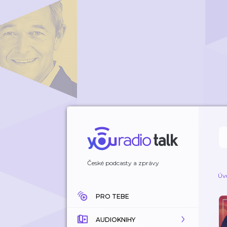
České podcasty a zprávy
Úv
PRO TEBE
AUDIOKNIHY