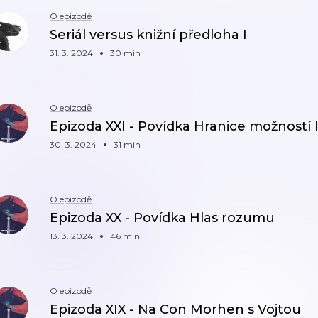
O epizodě
Seriál versus knižní předloha I
31. 3. 2024
30 min
O epizodě
Epizoda XXI - Povídka Hranice možností 
30. 3. 2024
31 min
O epizodě
Epizoda XX - Povídka Hlas rozumu
13. 3. 2024
46 min
O epizodě
Epizoda XIX - Na Con Morhen s Vojtou