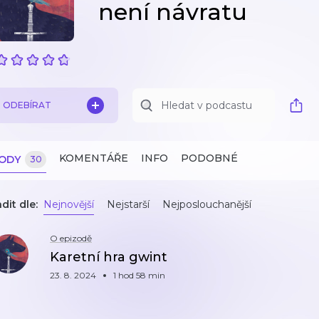
není návratu
ODEBÍRAT
KOMENTÁŘE
INFO
PODOBNÉ
ZODY
30
dit dle:
Nejnovější
Nejstarší
Nejposlouchanější
O epizodě
Karetní hra gwint
23. 8. 2024
1 hod 58 min