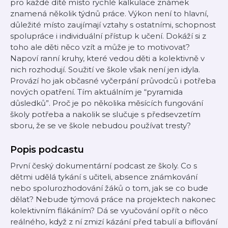
pro každé dítě místo rychlé kalkulace známek
znamená několik týdnů práce. Výkon není to hlavní,
důležité místo zaujímají vztahy s ostatními, schopnost
spolupráce i individuální přístup k učení. Dokáží si z
toho ale děti něco vzít a může je to motivovat?
Napoví ranní kruhy, které vedou děti a kolektivně v
nich rozhodují. Soužití ve škole však není jen idyla.
Provází ho jak občasné vyčerpání průvodců i potřeba
nových opatření. Tím aktuálním je “pyramida
důsledků”. Proč je po několika měsících fungování
školy potřeba a nakolik se slučuje s předsevzetím
sboru, že se ve škole nebudou používat tresty?
Popis podcastu
První český dokumentární podcast ze školy. Co s
dětmi udělá tykání s učiteli, absence známkování
nebo spolurozhodování žáků o tom, jak se co bude
dělat? Nebude týmová práce na projektech nakonec
kolektivním flákáním? Dá se vyučování opřít o něco
reálného, když z ní zmizí kázání před tabulí a biflování