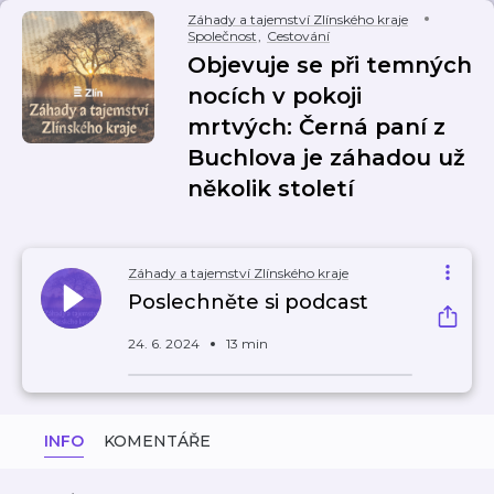
Záhady a tajemství Zlínského kraje
Společnost
,
Cestování
Objevuje se při temných
nocích v pokoji
mrtvých: Černá paní z
Buchlova je záhadou už
několik století
Záhady a tajemství Zlínského kraje
Poslechněte si podcast
24. 6. 2024
13 min
INFO
KOMENTÁŘE